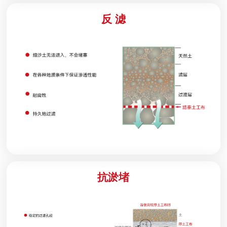
反 滤
抗淤堵