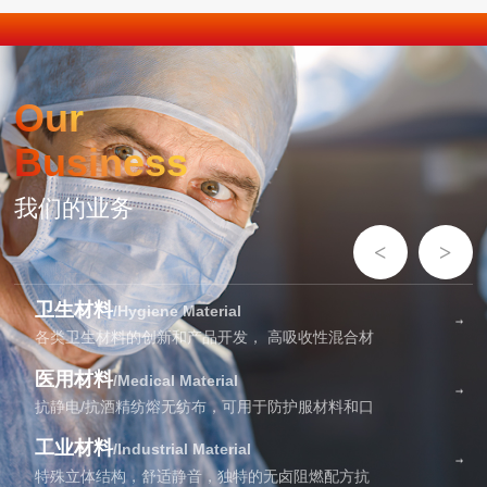
Our
Business
我们的业务
卫生材料
/Hygiene Material
各类卫生材料的创新和产品开发， 高吸收性混合材
医用材料
/Medical Material
抗静电/抗酒精纺熔无纺布，可用于防护服材料和口
工业材料
/Industrial Material
特殊立体结构，舒适静音，独特的无卤阻燃配方抗